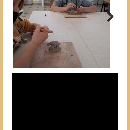
Previ
Next
ous